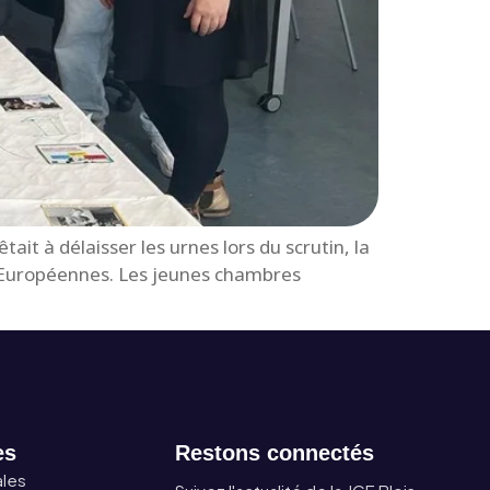
it à délaisser les urnes lors du scrutin, la
s Européennes. Les jeunes chambres
es
Restons connectés
ales