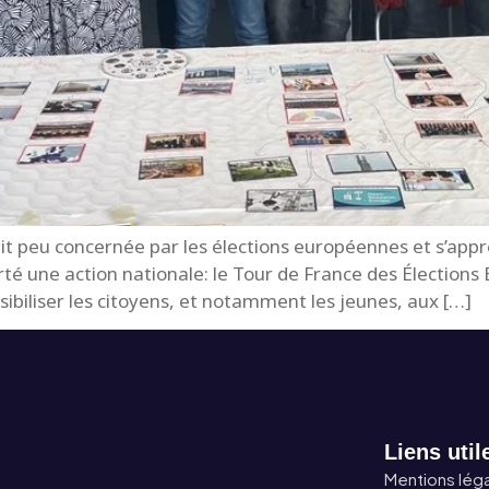
t peu concernée par les élections européennes et s’apprêta
é une action nationale: le Tour de France des Élection
ibiliser les citoyens, et notamment les jeunes, aux […]
Liens util
Mentions lég