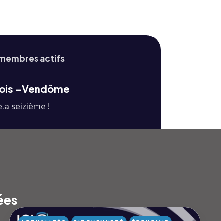
membres actifs
lois -Vendôme
e.a seizième !
ées