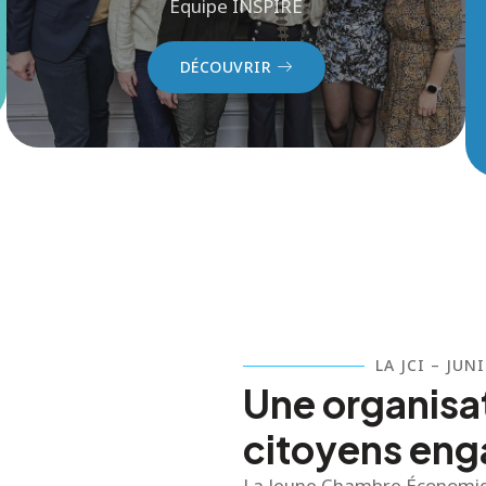
Équipe INSPIRE
DÉCOUVRIR
LA JCI – JU
Une organisa
citoyens en
La Jeune Chambre Économiqu