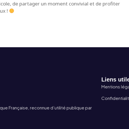
icole, de partager un moment convivial et de profiter
ux !
Liens util
Mentions lég
Confidentiali
que Française, reconnue d’utilité publique par