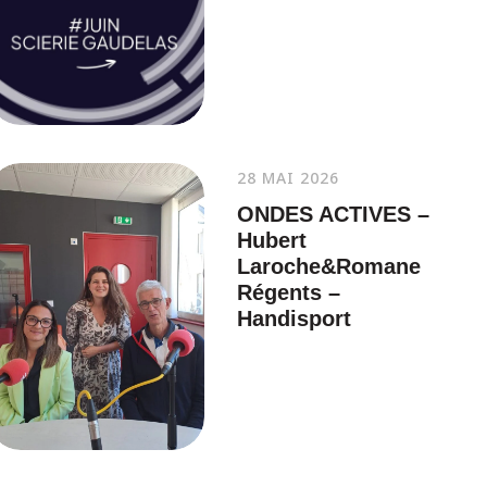
28 MAI 2026
ONDES ACTIVES –
Hubert
Laroche&Romane
Régents –
Handisport